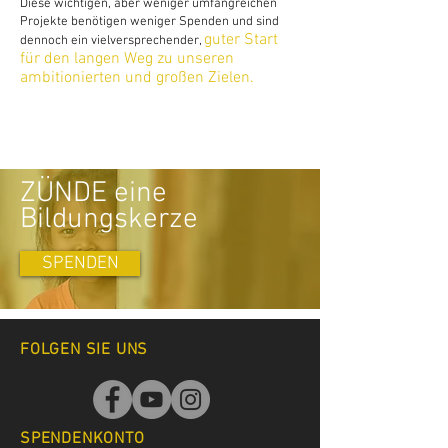
Diese wichtigen, aber weniger umfangreichen
Projekte benötigen weniger Spenden und sind
guter Start
dennoch ein vielversprechender,
für den langen Weg zu unseren
ambitionierten und großen Zielen.
ZÜNDE eine
Bildungskerze
SPENDEN
FOLGEN SIE UNS
SPENDENKONTO