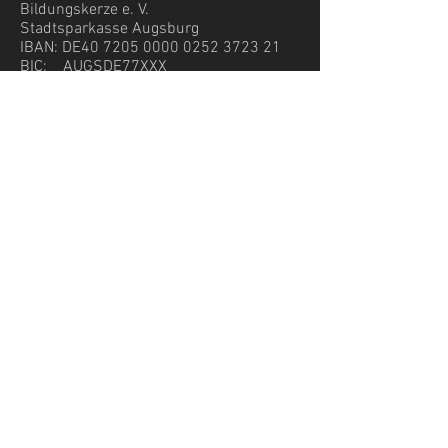
Bildungskerze e. V.
Stadtsparkasse Augsburg
IBAN: DE40
7205 0000 0252 3723
21
BIC: AUGSDE77XXX
Die Bildungskerze ist beim Finanzamt als
gemeinnütziger Verein anerkannt und von der
Körperschaftssteuer befreit.
Impressum
Datenschutz