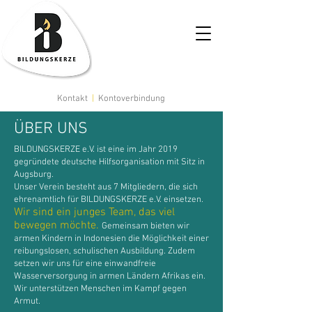
Kontakt
|
Kontoverbindung
ÜBER UNS
BILDUNGSKERZE e.V. ist eine im Jahr 2019
gegründete deutsche Hilfsorganisation mit Sitz in
Augsburg.
Unser Verein besteht aus 7 Mitgliedern, die sich
ehrenamtlich für BILDUNGSKERZE e.V. einsetzen.
Wir sind ein junges Team, das viel
bewegen möchte.
Gemeinsam bieten wir
armen Kindern in Indonesien die Möglichkeit einer
reibungslosen, schulischen Ausbildung. Zudem
setzen wir uns für eine einwandfreie
Wasserversorgung in armen Ländern Afrikas ein.
Wir unterstützen Menschen im Kampf gegen
Armut.